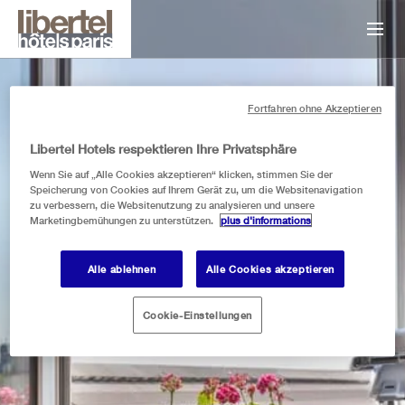
Fortfahren ohne Akzeptieren
Libertel Hotels respektieren Ihre Privatsphäre
Wenn Sie auf „Alle Cookies akzeptieren“ klicken, stimmen Sie der
Speicherung von Cookies auf Ihrem Gerät zu, um die Websitenavigation
libertel austerlitz jardin des plantes
libertel montmartre opér
libertel canal saint-marti
libertel gare du nord suè
libertel gare de l’est fr
zu verbessern, die Websitenutzung zu analysieren und unsere
AUSSICHT AUS DEM
Marketingbemühungen zu unterstützen.
plus d'informations
ZIMMER
Alle ablehnen
Alle Cookies akzeptieren
505
Cookie-Einstellungen